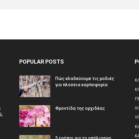
POPULAR POSTS
P
ό
Πώς κλαδεύουμε τις ροδιές
Κ
για πλούσια καρποφορία
Κ
Π
Λ
α
Φροντίδα της ορχιδέας
ά;
Υ
Κ
Κ
5 τρόποι για το μπόλιασμα