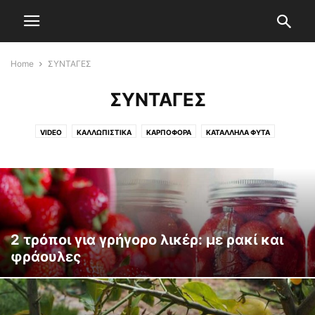
Home
ΣΥΝΤΑΓΕΣ
ΣΥΝΤΑΓΕΣ
VIDEO
ΚΑΛΛΩΠΙΣΤΙΚΑ
ΚΑΡΠΟΦΟΡΑ
ΚΑΤΑΛΛΗΛΑ ΦΥΤΑ
ΚΗΠΕΥΤΙΚΑ
ΚΗΠΟΥΡΙΚΗ
ΚΛΑΔΕΜΑ
ΛΙΠΑΝΣΗ
ΜΠΟΛΙΑΣΜΑ
ΠΡΟΣΤΑΣΙΑ ΦΥΤΩΝ
ΣΥΝΤΑΓΕΣ
ΥΓΕΙΑ
2 τρόποι για γρήγορο λικέρ: με ρακί και
φράουλες