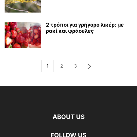
2 τρόποι για γρήγορο λικέρ: με
ρακί και φράουλες
1
2
3
ABOUT US
FOLLOW US