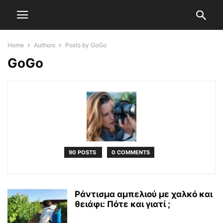
Home
Authors
Posts by GoGo
GoGo
90 POSTS
0 COMMENTS
Ράντισμα αμπελιού με χαλκό και
θειάφι: Πότε και γιατί ;