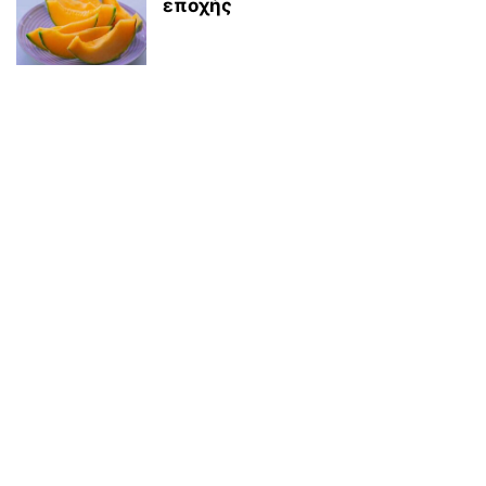
εποχής